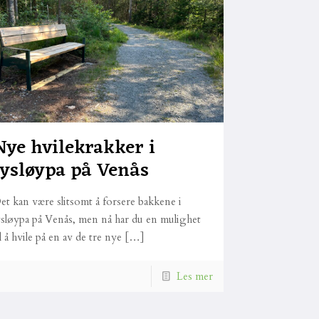
Nye hvilekrakker i
lysløypa på Venås
et kan være slitsomt å forsere bakkene i
ysløypa på Venås, men nå har du en mulighet
il å hvile på en av de tre nye
[…]
Les mer