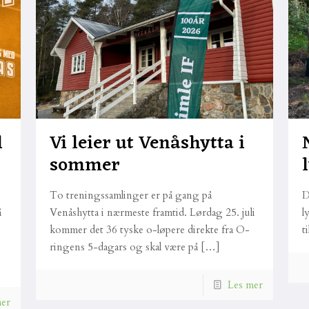
l
Vi leier ut Venåshytta i
sommer
To treningssamlinger er på gang på
D
å
Venåshytta i nærmeste framtid. Lørdag 25. juli
l
kommer det 36 tyske o-løpere direkte fra O-
t
ringens 5-dagars og skal være på
[…]
Les mer
mer