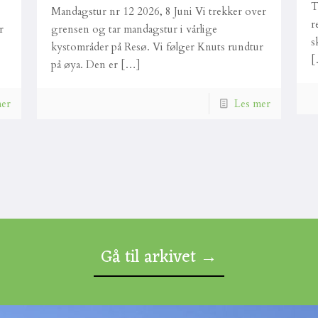
T
Mandagstur nr 12 2026, 8 Juni Vi trekker over
r
r
grensen og tar mandagstur i vårlige
s
kystområder på Resø. Vi følger Knuts rundtur
[
på øya. Den er
[…]
mer
Les mer
Gå til arkivet →