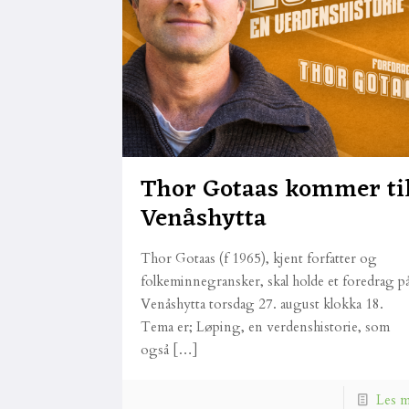
Thor Gotaas kommer ti
Venåshytta
Thor Gotaas (f 1965), kjent forfatter og
folkeminnegransker, skal holde et foredrag p
Venåshytta torsdag 27. august klokka 18.
Tema er; Løping, en verdenshistorie, som
også
[…]
Les 