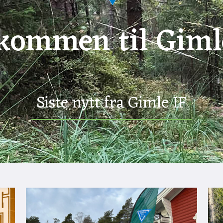
kommen til Giml
Siste nytt fra Gimle IF