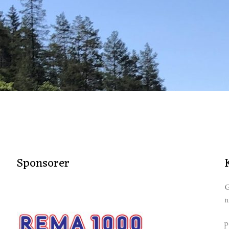
Sponsorer
G
n
p