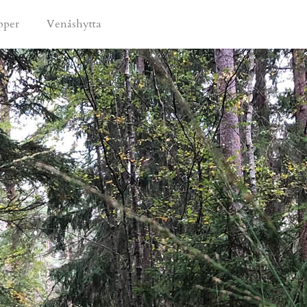
pper
Venåshytta