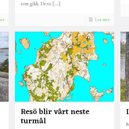
som gikk. De to
[…]
mer
Les mer
Resö blir vårt neste
turmål
M