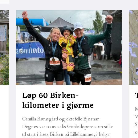
Løp 60 Birken-
kilometer i gjørme
M
V
-
Camilla Bønøgård og ektefelle Bjørnar
S
Degnes var to av seks Gimle-løpere som stilte
o
til start i årets Birken på Lillehammer, i helga