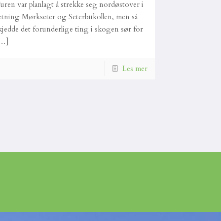
uren var planlagt å strekke seg nordøstover i
etning Mørkseter og Seterbukollen, men så
kjedde det forunderlige ting i skogen sør for
…]
Les mer