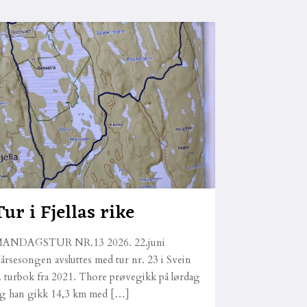
Tur i Fjellas rike
ANDAGSTUR NR.13 2026. 22.juni
årsesongen avsluttes med tur nr. 23 i Svein
. turbok fra 2021. Thore prøvegikk på lørdag
g han gikk 14,3 km med
[…]