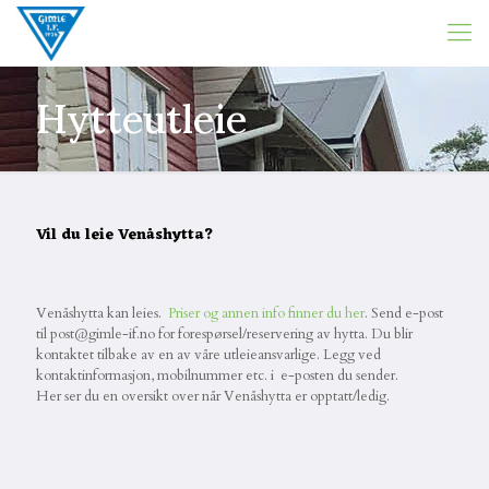
Hytteutleie
Vil du leie Venåshytta?
Venåshytta kan leies.
Priser og annen info finner du her
. Send e-post
til post@gimle-if.no for forespørsel/reservering av hytta. Du blir
kontaktet tilbake av en av våre utleieansvarlige. Legg ved
kontaktinformasjon, mobilnummer etc. i e-posten du sender.
Her ser du en oversikt over når Venåshytta er opptatt/ledig.