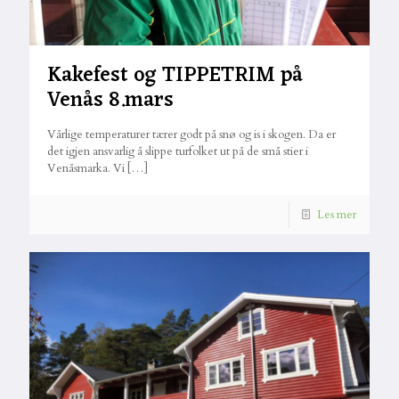
Kakefest og TIPPETRIM på
Venås 8.mars
Vårlige temperaturer tærer godt på snø og is i skogen. Da er
det igjen ansvarlig å slippe turfolket ut på de små stier i
Venåsmarka. Vi
[…]
Les mer