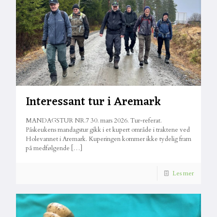
Interessant tur i Aremark
MANDAGSTUR NR.7 30. mars 2026. Tur-referat.
Påskeukens mandagstur gikk i et kupert område i traktene ved
Holevannet i Aremark. Kuperingen kommer ikke tydelig fram
på medfølgende
[…]
Les mer