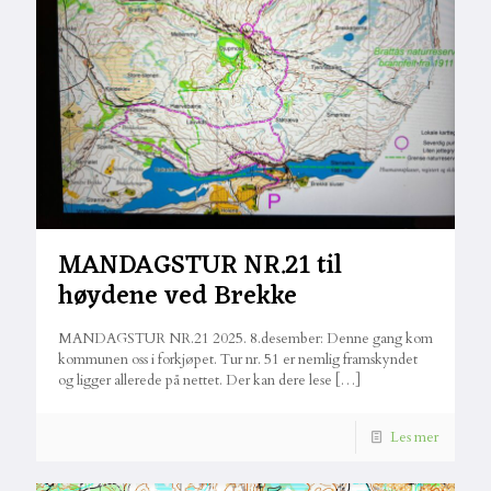
MANDAGSTUR NR.21 til
høydene ved Brekke
MANDAGSTUR NR.21 2025. 8.desember: Denne gang kom
kommunen oss i forkjøpet. Tur nr. 51 er nemlig framskyndet
og ligger allerede på nettet. Der kan dere lese
[…]
Les mer