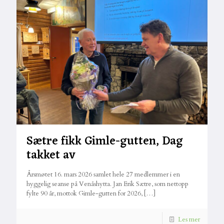
Sætre fikk Gimle-gutten, Dag
takket av
Årsmøtet 16. mars 2026 samlet hele 27 medlemmer i en
hyggelig seanse på Venåshytta. Jan Erik Sætre, som nettopp
fylte 90 år, mottok Gimle-gutten for 2026,
[…]
Les mer