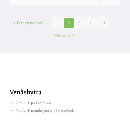
Foregående side
1
2
3
4
...
41
Neste side
Venåshytta
Gimle IF på Facebook
Gimle IF mandagsturer på Facebook