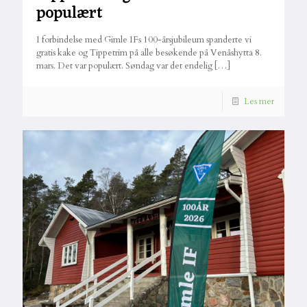
populært
I forbindelse med Gimle IFs 100-årsjubileum spanderte vi
gratis kake og Tippetrim på alle besøkende på Venåshytta 8.
mars. Det var populært. Søndag var det endelig
[…]
Les mer