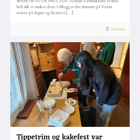
MANDAGSTUR NR.6 2026. 16.mars Værutsiktene er ikke
helt slik vi ønsker dem. I tillegg er det årsmøte på Venås
senere på dagen og da må vi
[…]
Les mer
Tippetrim og kakefest var