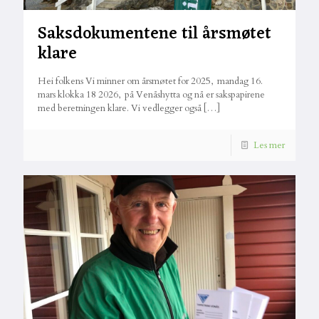
Saksdokumentene til årsmøtet
klare
Hei folkens Vi minner om årsmøtet for 2025, mandag 16.
mars klokka 18 2026, på Venåshytta og nå er sakspapirene
med beretningen klare. Vi vedlegger også
[…]
Les mer