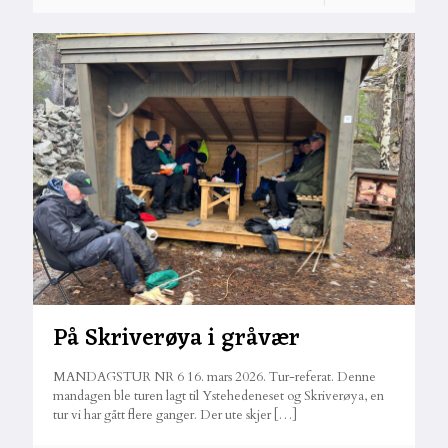
På Skriverøya i gråvær
MANDAGSTUR NR 6 16. mars 2026. Tur-referat. Denne
mandagen ble turen lagt til Ystehedeneset og Skriverøya, en
tur vi har gått flere ganger. Der ute skjer
[…]