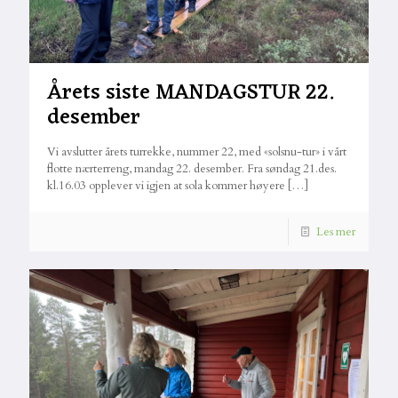
Årets siste MANDAGSTUR 22.
desember
Vi avslutter årets turrekke, nummer 22, med «solsnu-tur» i vårt
flotte nærterreng, mandag 22. desember. Fra søndag 21.des.
kl.16.03 opplever vi igjen at sola kommer høyere
[…]
Les mer