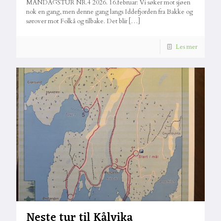
MANDAGSTUR NR.4 2026. 16.februar: Vi søker mot sjøen
nok en gang, men denne gang langs Iddefjorden fra Bakke og
sørover mot Folkå og tilbake. Det blir
[…]
Les mer
Neste tur til Kålvika