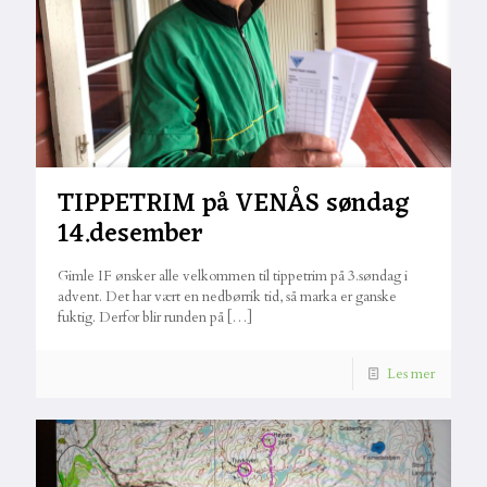
TIPPETRIM på VENÅS søndag
14.desember
Gimle IF ønsker alle velkommen til tippetrim på 3.søndag i
advent. Det har vært en nedbørrik tid, så marka er ganske
fuktig. Derfor blir runden på
[…]
Les mer