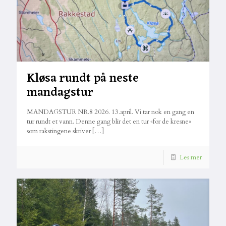
Kløsa rundt på neste
mandagstur
MANDAGSTUR NR.8 2026. 13.april. Vi tar nok en gang en
tur rundt et vann. Denne gang blir det en tur «for de kresne»
som rakstingene skriver
[…]
Les mer