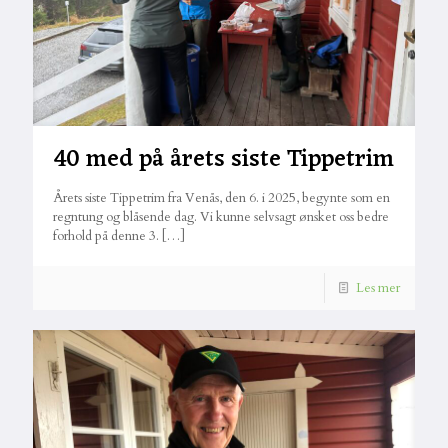
40 med på årets siste Tippetrim
Årets siste Tippetrim fra Venås, den 6. i 2025, begynte som en
regntung og blåsende dag. Vi kunne selvsagt ønsket oss bedre
forhold på denne 3.
[…]
Les mer