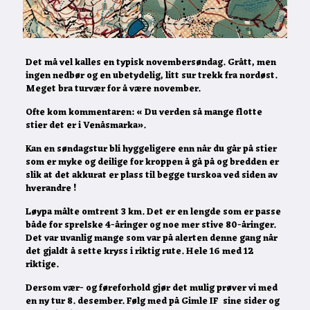
Det må vel kalles en typisk novembersøndag. Grått, men
ingen nedbør og en ubetydelig, litt sur trekk fra nordøst.
Meget bra turvær for å være november.
Ofte kom kommentaren: « Du verden så mange flotte
stier det er i Venåsmarka».
Kan en søndagstur bli hyggeligere enn når du går på stier
som er myke og deilige for kroppen å gå på og bredden er
slik at det akkurat er plass til begge turskoa ved siden av
hverandre !
Løypa målte omtrent 3 km. Det er en lengde som er passe
både for sprelske 4-åringer og noe mer stive 80-åringer.
Det var uvanlig mange som var på alerten denne gang når
det gjaldt å sette kryss i riktig rute. Hele 16 med 12
riktige.
Dersom vær- og føreforhold gjør det mulig prøver vi med
en ny tur 8. desember. Følg med på Gimle IF sine sider og