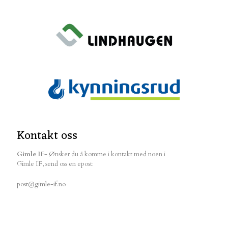
Kontakt oss
Gimle IF
- Ønsker du å komme i kontakt med noen i
Gimle IF, send oss en epost:
post@gimle-if.no