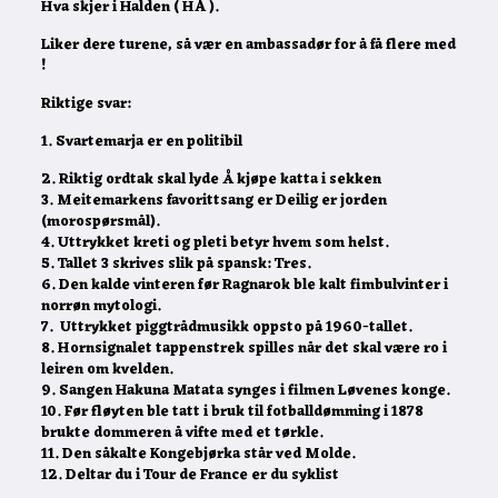
Hva skjer i Halden ( HA ).
Liker dere turene, så vær en ambassadør for å få flere med
!
Riktige svar:
1. Svartemarja er en politibil
2. Riktig ordtak skal lyde Å kjøpe katta i sekken
3. Meitemarkens favorittsang er Deilig er jorden
(morospørsmål).
4. Uttrykket kreti og pleti betyr hvem som helst.
5. Tallet 3 skrives slik på spansk: Tres.
6. Den kalde vinteren før Ragnarok ble kalt fimbulvinter i
norrøn mytologi.
7. Uttrykket piggtrådmusikk oppsto på 1960-tallet.
8. Hornsignalet tappenstrek spilles når det skal være ro i
leiren om kvelden.
9. Sangen Hakuna Matata synges i filmen Løvenes konge.
10. Før fløyten ble tatt i bruk til fotballdømming i 1878
brukte dommeren å vifte med et tørkle.
11. Den såkalte Kongebjørka står ved Molde.
12. Deltar du i Tour de France er du syklist