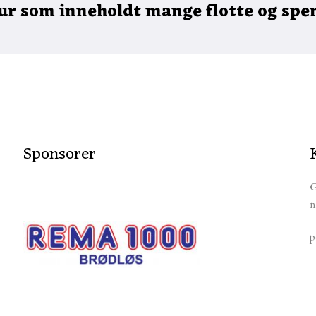
 tur som inneholdt mange flotte og sp
Sponsorer
G
n
p