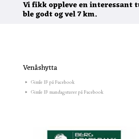
Vi fikk oppleve en interessant
ble godt og vel 7 km.
Venåshytta
Gimle IF på Facebook
Gimle IF mandagsturer på Facebook