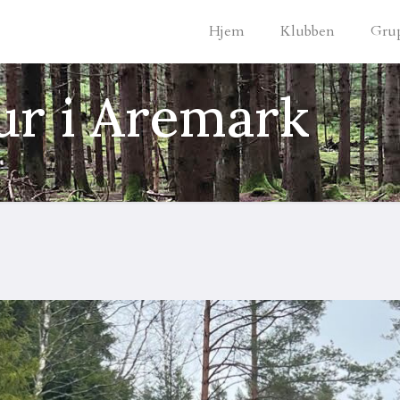
Hjem
Klubben
Gru
tur i Aremark