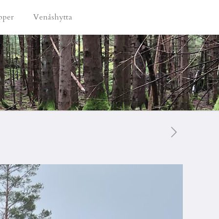
pper
Venåshytta