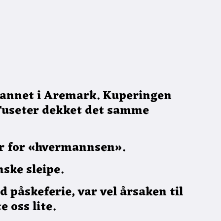
vannet i Aremark. Kuperingen
Tuseter dekket det samme
 er for «hvermannsen».
nske sleipe.
påskeferie, var vel årsaken til
 oss lite.