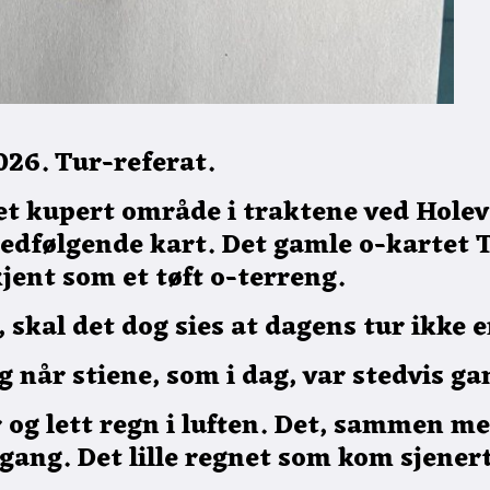
6. Tur-referat.
et kupert område i traktene ved Hole
edfølgende kart. Det gamle o-kartet 
jent som et tøft o-terreng.
n, skal det dog sies at dagens tur ikke
 når stiene, som i dag, var stedvis ga
 lett regn i luften. Det, sammen med 
 gang. Det lille regnet som kom sjenerte