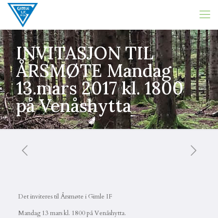
INVITASJON TIL
ÅRSMØTE Mandag
13.mars 2017 kl. 1800
på Venåshytta
Det inviteres til Årsmøte i Gimle IF
Mandag 13 mars kl. 1800 på Venåshytta.