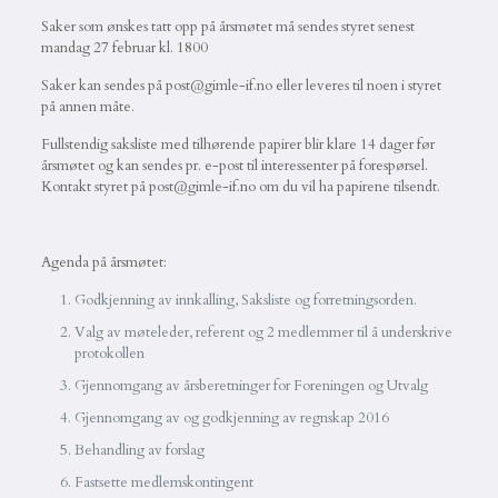
Saker som ønskes tatt opp på årsmøtet må sendes styret senest
mandag 27 februar kl. 1800
Saker kan sendes på post@gimle-if.no eller leveres til noen i styret
på annen måte.
Fullstendig saksliste med tilhørende papirer blir klare 14 dager før
årsmøtet og kan sendes pr. e-post til interessenter på forespørsel.
Kontakt styret på post@gimle-if.no om du vil ha papirene tilsendt.
Agenda på årsmøtet:
Godkjenning av innkalling, Saksliste og forretningsorden.
Valg av møteleder, referent og 2 medlemmer til å underskrive
protokollen
Gjennomgang av årsberetninger for Foreningen og Utvalg
Gjennomgang av og godkjenning av regnskap 2016
Behandling av forslag
Fastsette medlemskontingent