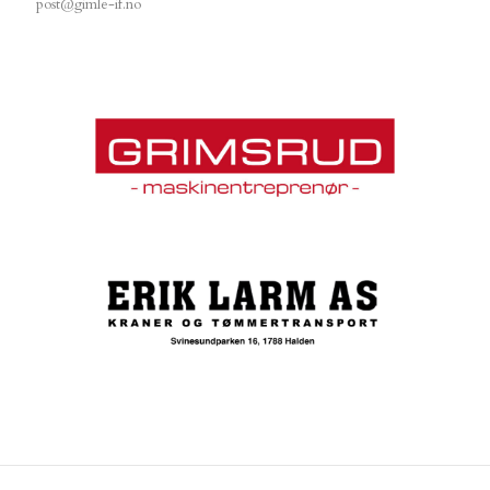
post@gimle-if.no