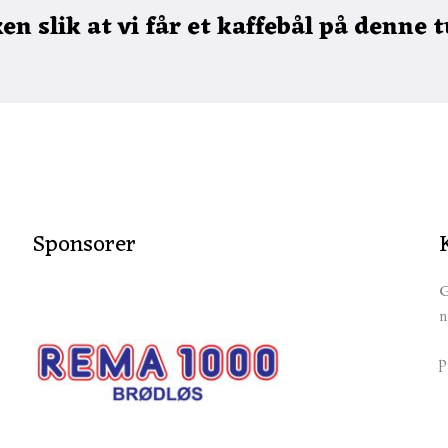
n slik at vi får et kaffebål på denne 
Sponsorer
G
n
p