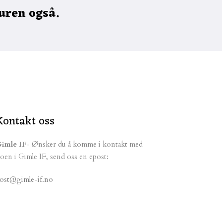
turen også.
Kontakt oss
imle IF
- Ønsker du å komme i kontakt med
oen i Gimle IF, send oss en epost:
ost@gimle-if.no