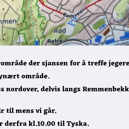
rområde der sjansen for å treffe jegere
 bynært område.
oss nordover, delvis langs Remmenbekk
r til mens vi går.
r derfra kl.10.00 til Tyska.