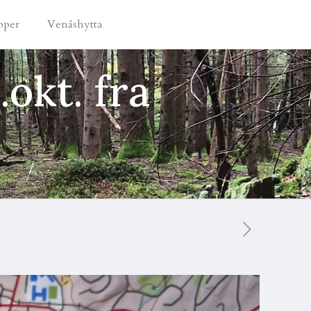
pper
Venåshytta
okt. fra