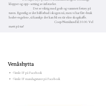
klopper og opp- setting av infotavler.
Det er viktig med godt og vanntett fottøy på
turen. Egentlig er det bålforbud i skogen nå, men vi har fått «bruk
hodet-regelen», så kanskje det kan bli en tår ekte skogskaffe.
Coop/Næridsrød kl.10.00. Vel
møtt på tur!
Venåshytta
Gimle IF på Facebook
Gimle IF mandagsturer på Facebook