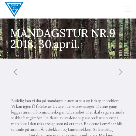
MANDAGSTUR NR.9
2018. 30.april.
Endelig kan vi dra på mandagstur uten at snø og is skaper problem.
Vi kan igjen få følelse av å være i de «store» skoger. Denne gang
legges turen til kommuneskogen Ulveholtet. Der skal vi gå en runde
vi ikke har gått før. De fleste av stedene vi passerer har vi vært på,
men ikke i den rekkefølge som nå er tenkt. Bekkene i området blir
sentrale på turen, Ånesbekken og Lamyrbekken. Se kartbilag.
Det skjer mye positivt i kommuneskogen: Merking,