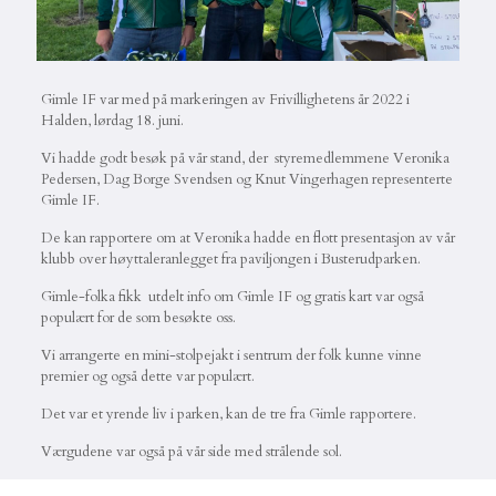
Gimle IF var med på markeringen av Frivillighetens år 2022 i
Halden, lørdag 18. juni.
Vi hadde godt besøk på vår stand, der styremedlemmene Veronika
Pedersen, Dag Borge Svendsen og Knut Vingerhagen representerte
Gimle IF.
De kan rapportere om at Veronika hadde en flott presentasjon av vår
klubb over høyttaleranlegget fra paviljongen i Busterudparken.
Gimle-folka fikk utdelt info om Gimle IF og gratis kart var også
populært for de som besøkte oss.
Vi arrangerte en mini-stolpejakt i sentrum der folk kunne vinne
premier og også dette var populært.
Det var et yrende liv i parken, kan de tre fra Gimle rapportere.
Værgudene var også på vår side med strålende sol.