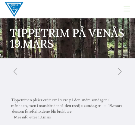
TIPPETRIM PÅ VENÅS
19.MARS
Tippetrimen pleier ordinært å være på den andre søndagen i
måneden, men i mars blir det på
den tredje søndagen – 19.mars
dersom føreforholdene blir brukbare.
Mer info etter 13.mars.