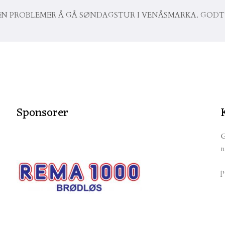
R INGEN PROBLEMER Å GÅ SØNDAGSTUR I VENÅSMARKA. G
Sponsorer
G
n
p