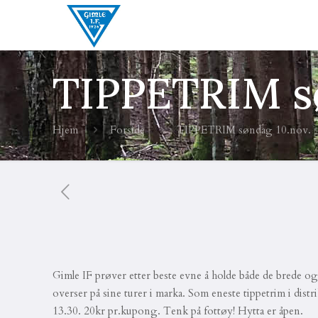
TIPPETRIM sø
Hjem
Forside
TIPPETRIM søndag 10.nov.
Gimle IF prøver etter beste evne å holde både de brede og 
overser på sine turer i marka. Som eneste tippetrim i distr
13.30. 20kr pr.kupong. Tenk på fottøy! Hytta er åpen