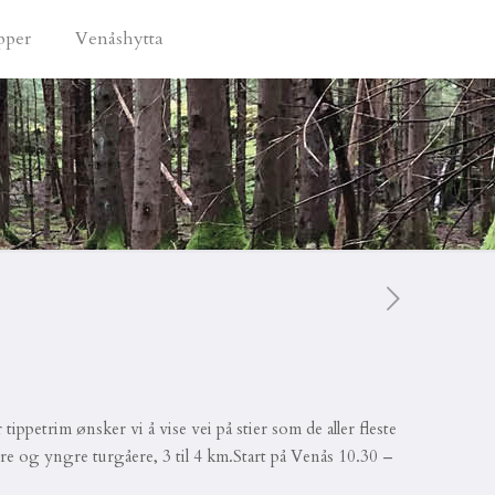
pper
Venåshytta
ppetrim ønsker vi å vise vei på stier som de aller fleste
ldre og yngre turgåere, 3 til 4 km.Start på Venås 10.30 –