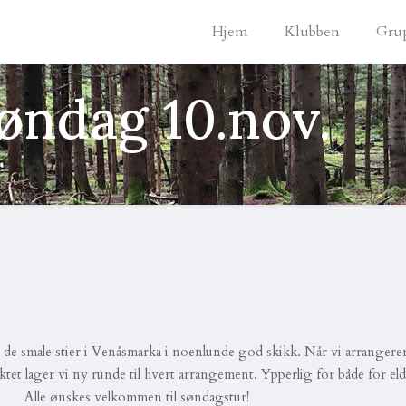
Hjem
Klubben
Gru
ndag 10.nov.
de smale stier i Venåsmarka i noenlunde god skikk. Når vi arrangerer ti
iktet lager vi ny runde til hvert arrangement. Ypperlig for både for e
. Alle ønskes velkommen til søndagstur!