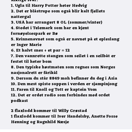
Riktige svar:
1. Ugla til Harry Potter heter Hedvig
2. Det er blåstrupe som også blir kalt fjellets
nattergal
3. USA har arrangert 8 OL (sommer/vinter)
4. Stedet i Telemark som har en kjent
fornøyelsespark er Bø
5. Kvinnenavnet som også er navnet på et epleslang
er Inger Marie
6. Et halvt snes + et par = 12
7. Den vannrette stangen som seilet i en seilbåt er
festet til heter bom
8. Den typiske høstmaten som regnes som Norges
nasjonalrett er fårikål
9. Dersom du står 8849 moh befinner du deg i Asia
10. Den mest spiste soppen i verden er sjampinjong
11. Faren til Knoll og Tott er kaptein Vom
12. Det er ordet radio som forbindes med ordet
podkast
2 flaxlodd kommer til Willy Grøstad
1 flaxlodd kommer til Iver Handelsby, Anette Fosse
Henning og Ragnhild Næsje