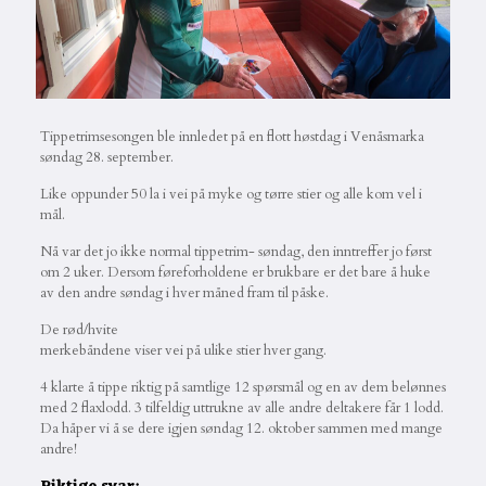
Tippetrimsesongen ble innledet på en flott høstdag i Venåsmarka
søndag 28. september.
Like oppunder 50 la i vei på myke og tørre stier og alle kom vel i
mål.
Nå var det jo ikke normal tippetrim- søndag, den inntreffer jo først
om 2 uker. Dersom føreforholdene er brukbare er det bare å huke
av den andre søndag i hver måned fram til påske.
De rød/hvite
merkebåndene viser vei på ulike stier hver gang.
4 klarte å tippe riktig på samtlige 12 spørsmål og en av dem belønnes
med 2 flaxlodd. 3 tilfeldig uttrukne av alle andre deltakere får 1 lodd.
Da håper vi å se dere igjen søndag 12. oktober sammen med mange
andre!