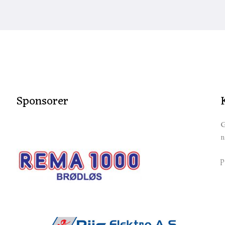
Sponsorer
G
n
p