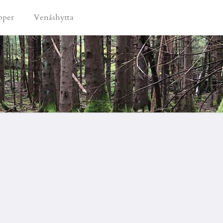
pper
Venåshytta