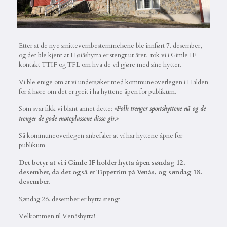
Etter at de nye smittevernbestemmelsene ble innført 7. desember,
og det ble kjent at Høiåshytta er stengt ut året, tok vi i Gimle IF
kontakt TTIF og TFL om hva de vil gjøre med sine hytter.
Vi ble enige om at vi undersøker med kommuneoverlegen i Halden
for å høre om det er greit i ha hyttene åpen for publikum.
Som svar fikk vi blant annet dette:
«Folk trenger sportshyttene nå og de
trenger de gode møteplassene disse gir.»
Så kommuneoverlegen anbefaler at vi har hyttene åpne for
publikum.
Det betyr at vi i Gimle IF holder hytta åpen søndag 12.
desember, da det også er Tippetrim på Venås, og søndag 18.
desember.
Søndag 26. desember er hytta stengt.
Velkommen til Venåshytta!