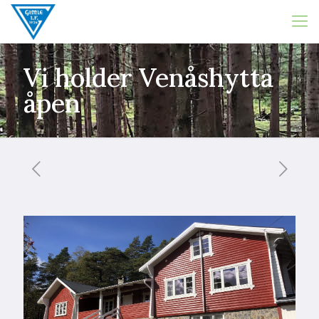
Vi holder Venåshytta
åpen