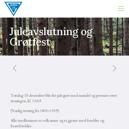
Juleavslutning og
Grøtfest
Torsdag 15 desember blir det julegrøt med mandel og premier etter
treningen, kl. 1930!
(Vanlig trening fra 1800-1915)
Alle medlemmer er velkomne og ta gjerne med foreldre og
besteforeldre.