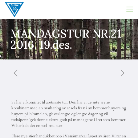
MANDAGSTUR NR.21
2016. 19.des.
Så har vi kommet til årets siste tur. Den har vi de siste årene
kombinert med en markering av at sola fra nå av kommer høyere og
høyere på himmelen, gir oss lengre og lengre dager og vil
forhåpentligvis skinne ekstra godt på mandagene i året som kommer.
Vi har kalt det en «sol-snu-tur».
Flere nye stier har dukket opp i Venåsmarka i løpet av året. Vi tar en