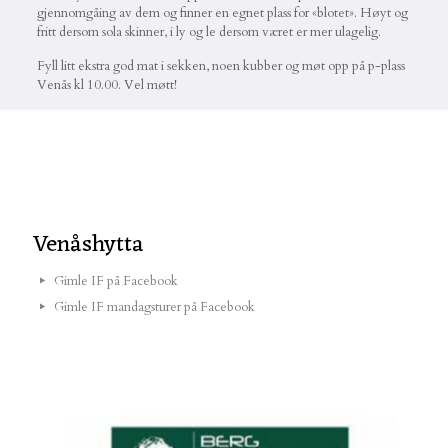
gjennomgåing av dem og finner en egnet plass for «blotet». Høyt og
fritt dersom sola skinner, i ly og le dersom været er mer ulagelig.
Fyll litt ekstra god mat i sekken, noen kubber og møt opp på p-plass
Venås kl 10.00. Vel møtt!
Venåshytta
Gimle IF på Facebook
Gimle IF mandagsturer på Facebook