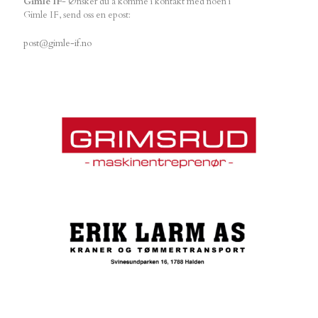
Gimle IF
- Ønsker du å komme i kontakt med noen i
Gimle IF, send oss en epost:
post@gimle-if.no