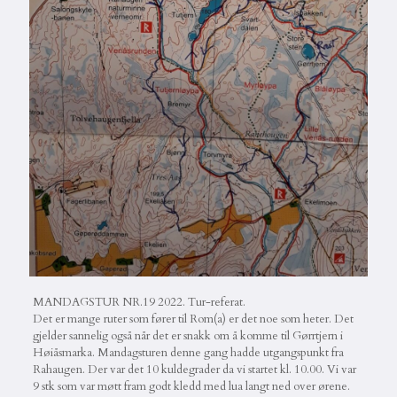
MANDAGSTUR NR.19 2022. Tur-referat.
Det er mange ruter som fører til Rom(a) er det noe som heter. Det
gjelder sannelig også når det er snakk om å komme til Gørrtjern i
Høiåsmarka. Mandagsturen denne gang hadde utgangspunkt fra
Rahaugen. Der var det 10 kuldegrader da vi startet kl. 10.00. Vi var
9 stk som var møtt fram godt kledd med lua langt ned over ørene.