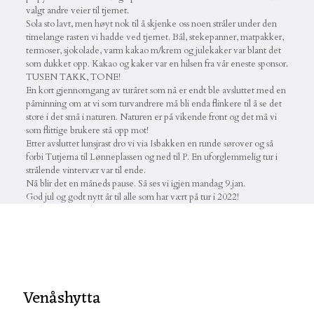
valgt andre veier til tjernet.
Sola sto lavt, men høyt nok til å skjenke oss noen stråler under den
timelange rasten vi hadde ved tjernet. Bål, stekepanner, matpakker,
termoser, sjokolade, varm kakao m/krem og julekaker var blant det
som dukket opp. Kakao og kaker var en hilsen fra vår eneste sponsor.
TUSEN TAKK, TONE!
En kort gjennomgang av turåret som nå er endt ble avsluttet med en
påminning om at vi som turvandrere må bli enda flinkere til å se det
store i det små i naturen. Naturen er på vikende front og det må vi
som flittige brukere stå opp mot!
Etter avsluttet lunsjrast dro vi via Isbakken en runde sørover og så
forbi Tutjerna til Lønneplassen og ned til P. En uforglemmelig tur i
strålende vintervær var til ende.
Nå blir det en måneds pause. Så ses vi igjen mandag 9.jan.
God jul og godt nytt år til alle som har vært på tur i 2022!
Venåshytta