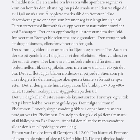
Vi hadde nok alle en anelse om hva som ville åpenbare seg når vi
kom oss bort fra det urbane og inn på de smale stier i den vestlige del
av Høiåsmarka sør. Å oppleve marka slik den fremtrer i disse
desemberdagene er et syn som brenner seg fast langt inn i sjelen!
Turen startet med litt motbakke oppover mot naturminneområdet
ved Rahaugen. Det er en opprinnelig rullesteinstrand fra siste istid.
Innover mot Bremyr ble stien smalere og smalere. Den trenger nok
litt dugnadsinnsats, ellers forsvinner den for godt.
Det samme gjelder deler av stien fra Bjønn og sørover Tres Aas som
det sto på gamle kart. I dag kaller vi den Ekeliåsen. Flott vandresti er
det enn så lenge. Det kan være litt utfordrende ned fra åsen mot
jordet mellom Ekelia og Ekelimoen, men tar vi tida til hjelp går det
bra. Det var flott å gå i bilspor nordøstover på jordet. Stien som går
inn i skogen fra den nordligste åkerspissen kunne vi fortsatt se spor
etter. Det er den gamle hundeløypa som ble brukt på -70 og -80-
tallet. Hunder i skiløypa var styggedom på den tid.
Det vi i dag kaller «hesteveien» ble krysset sør for Torvmyr, og vi tok
fatt på bratt bakke over mot gul-løypa. Den fulgte vi fram til
Ekelimoen. Lovet lysløypevandring fikk vi i et par hundre meter
nordøstover fra Ekelimoen. Fra stolpen der gikk vi på flott alternativ
sti til blåløypa fra Ekelimoen. Anbefal den til andre markavandrere
slik at den kan bli tydeligere enn i dag!
Planen var å rekke fram til Gørrtjern kl. 12.00. Det klarte vi. Framme
på pynten ble vårt turfølge på 9 brått blitt 12. De tre i tilvekst hadde