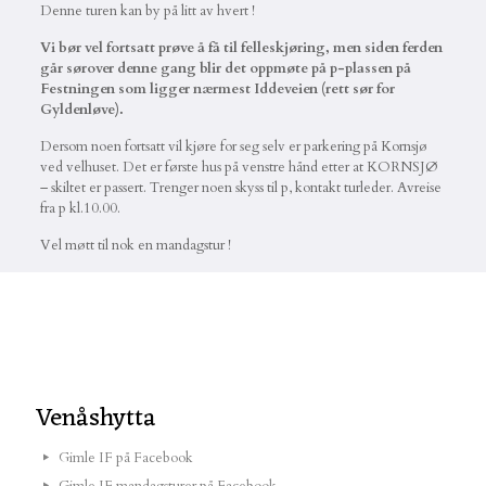
Denne turen kan by på litt av hvert !
Vi bør vel fortsatt prøve å få til felleskjøring, men siden ferden
går sørover denne gang blir det oppmøte på p-plassen på
Festningen som ligger nærmest Iddeveien (rett sør for
Gyldenløve).
Dersom noen fortsatt vil kjøre for seg selv er parkering på Kornsjø
ved velhuset. Det er første hus på venstre hånd etter at KORNSJØ
– skiltet er passert. Trenger noen skyss til p, kontakt turleder. Avreise
fra p kl.10.00.
Vel møtt til nok en mandagstur !
Venåshytta
Gimle IF på Facebook
Gimle IF mandagsturer på Facebook