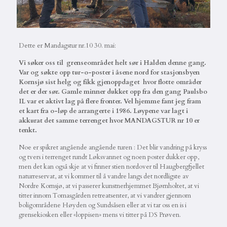
Dette er Mandagstur nr.10 30. mai:
Vi søker oss til grenseområdet helt sør i Halden denne gang.
Var og søkte opp tur-o-poster i åsene nord for stasjonsbyen
Kornsjø sist helg og fikk gjenoppdaget hvor flotte områder
det er der sør. Gamle minner dukket opp fra den gang Paulsbo
IL var et aktivt lag på flere fronter. Vel hjemme fant jeg fram
et kart fra o-løp de arrangerte i 1986. Løypene var lagt i
akkurat det samme terrenget hvor MANDAGSTUR nr 10 er
tenkt.
Noe er spikret angående angående turen : Det blir vandring på kryss
og tvers i terrenget rundt Løksvannet og noen poster dukker opp,
men det kan også skje at vi finner stien nordover til Haugbergfjellet
naturreservat, at vi kommer til å vandre langs det nordligste av
Nordre Kornsjø, at vi passerer kunstnerhjemmet Bjørnholtet, at vi
titter innom Tomasgården retreatsenter, at vi vandrer gjennom
boligområdene Høyden og Sundsåsen eller at vi tar oss en is i
grensekiosken eller «loppisen» mens vi titter på DS Prøven.