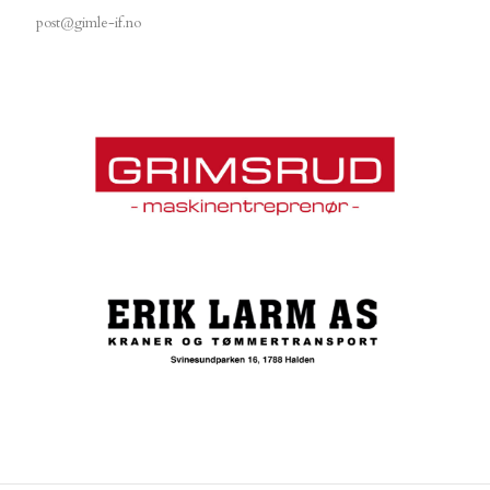
post@gimle-if.no