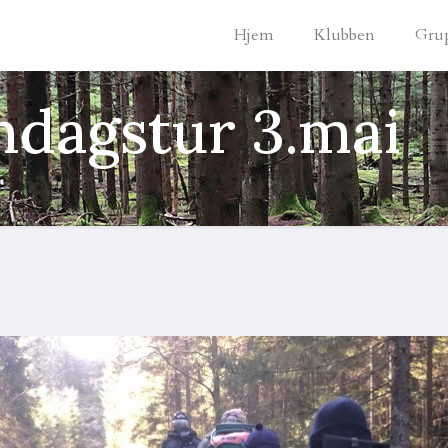
Hjem
Klubben
Gru
dagstur 3.mai