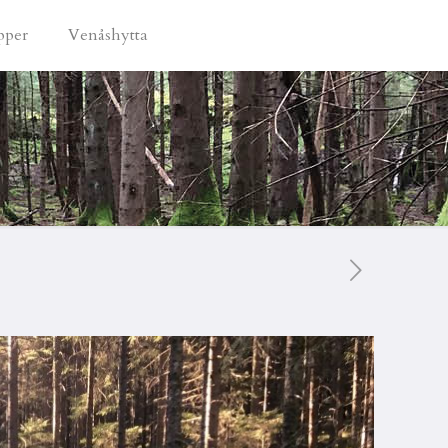
pper
Venåshytta