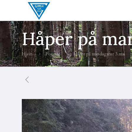
Håper på man
Hjem
Forside
Håper på mandagstur 3.mai