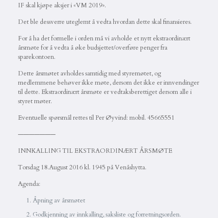
IF skal kjøpe aksjer i «VM 2019».
Det ble dessverre uteglemt å vedta hvordan dette skal finansieres.
For å ha det formelle i orden må vi avholde et nytt ekstraordinært
årsmøte for å vedta å øke budsjettet/overføre penger fra
sparekontoen.
Dette årsmøtet avholdes samtidig med styremøtet, og
medlemmene behøver ikke møte, dersom det ikke er innvendinger
til dette. Ekstraordinært årsmøte er vedtaksberettiget dersom alle i
styret møter.
Eventuelle spørsmål rettes til Per Øyvind: mobil. 45665551
———————
INNKALLING TIL EKSTRAORDINÆRT ÅRSMØTE
Torsdag 18.August 2016 kl. 1945 på Venåshytta.
Agenda:
Åpning av årsmøtet
Godkjenning av innkalling, saksliste og forretningsorden.