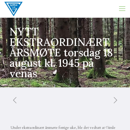
NYTT
EKSTRAORDINÆRT
ÅRSMØTE torsdag 18
august kl. 1945 på
venås
Under ekstraordinært årsmøte forrige uke, ble det vedtatt at Gimle