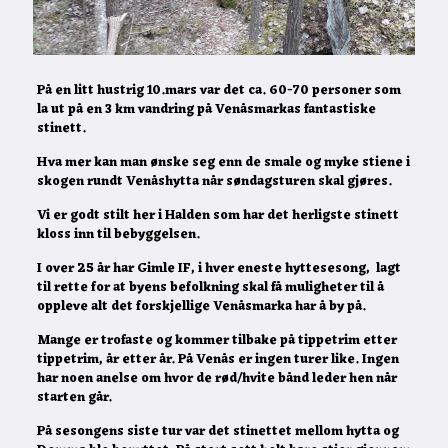
På en litt hustrig 10.mars var det ca. 60-70 personer som
la ut på en 3 km vandring på Venåsmarkas fantastiske
stinett.
Hva mer kan man ønske seg enn de smale og myke stiene i
skogen rundt Venåshytta når søndagsturen skal gjøres.
Vi er godt stilt her i Halden som har det herligste stinett
kloss inn til bebyggelsen.
I over 25 år har Gimle IF, i hver eneste hyttesesong, lagt
til rette for at byens befolkning skal få muligheter til å
oppleve alt det forskjellige Venåsmarka har å by på.
Mange er trofaste og kommer tilbake på tippetrim etter
tippetrim, år etter år. På Venås er ingen turer like. Ingen
har noen anelse om hvor de rød/hvite bånd leder hen når
starten går.
På sesongens siste tur var det stinettet mellom hytta og