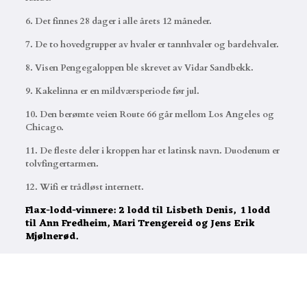
6. Det finnes 28 dager i alle årets 12 måneder.
7. De to hovedgrupper av hvaler er tannhvaler og bardehvaler.
8. Visen Pengegaloppen ble skrevet av Vidar Sandbekk.
9. Kakelinna er en mildværsperiode før jul.
10. Den berømte veien Route 66 går mellom Los Angeles og
Chicago.
11. De fleste deler i kroppen har et latinsk navn. Duodenum er
tolvfingertarmen.
12. Wifi er trådløst internett.
Flax-lodd-vinnere: 2 lodd til Lisbeth Denis, 1 lodd
til Ann Fredheim, Mari Trengereid og Jens Erik
Mjølnerød.