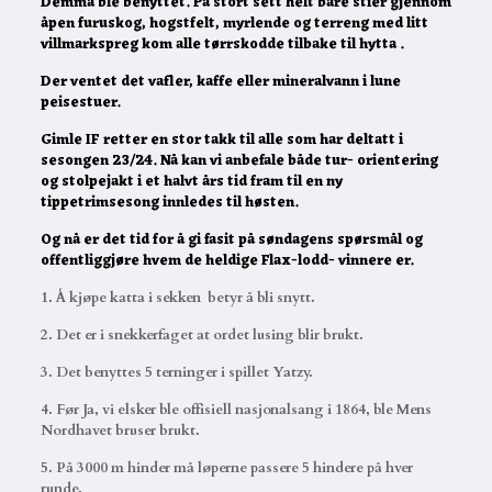
Demma ble benyttet. På stort sett helt bare stier gjennom
åpen furuskog, hogstfelt, myrlende og terreng med litt
villmarkspreg kom alle tørrskodde tilbake til hytta .
Der ventet det vafler, kaffe eller mineralvann i lune
peisestuer.
Gimle IF retter en stor takk til alle som har deltatt i
sesongen 23/24. Nå kan vi anbefale både tur- orientering
og stolpejakt i et halvt års tid fram til en ny
tippetrimsesong innledes til høsten.
Og nå er det tid for å gi fasit på søndagens spørsmål og
offentliggjøre hvem de heldige Flax-lodd- vinnere er.
1. Å kjøpe katta i sekken betyr å bli snytt.
2. Det er i snekkerfaget at ordet lusing blir brukt.
3. Det benyttes 5 terninger i spillet Yatzy.
4. Før Ja, vi elsker ble offisiell nasjonalsang i 1864, ble Mens
Nordhavet bruser brukt.
5. På 3000 m hinder må løperne passere 5 hindere på hver
runde.