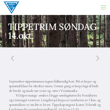
TIPPETRIM SØNDAG
14.okt.
September-tippetrimmen regnet fullstendig bort. Nå er løype og
spørsmål klare for oktober-turen. Denne gang er løypa lagt til både
de brede og smale tur-veier og -stier i Venåsmarka.
Vi håper mange ønsker å legge søndagsturen fra Venåshytta
og i terrenget vestover. Lengden på løypa er i nærheten av 3 km, og
spørsmålene er om litt av hvert. Tippekupongene koster 20 kr/stk og
kan kjøpes fra verandaen mellom kl. 10.30 og 13.30.