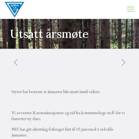
Utsatt årsmøte
Styret har bestemt at årsmøtet blir utsatt inntil videre.
Vi avventer Koronasituasjonen og råd fra kommunelege m.fl. før vi
fastsetter ny dato.
NIF har gitt idrettslag forlenget frist til 15 juni med å avholde
årsmøter.