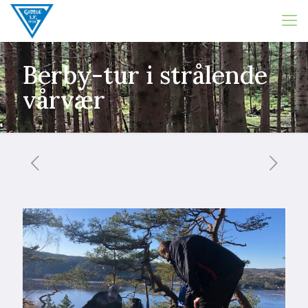
Berby-tur i strålende
vårvær