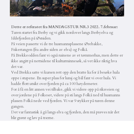
Dette er referatet fra MANDAGSTUR NR.3 2022. 7.februar:
Turen startet fra Berby og vi gikk nordover langs Berbyelva og
Iddefjorden på Østsiden.
På veien passerte vi de tre husmannsplassene Ørebakke,
Fiskertangen (fra andre siden av elva) og Folkå.
På Brekkeodden fant vi også ruinene av et tømmerhus, men dette er
ikke angitt på nettsidene til kulturminnesøk, så vet ikke riktig hva
det var.
Ved Brekka satte vi kursen rett opp den bratte lia for å besøke hula
oppe i stupene. En super plass for lunsj og bål fant vi over hula. Vi
hadde flott utsikt over fjorden på ca 100 høydemeter.
For å få en litt annen vei tilbake, gikk vi videre opp på riksveien og
over jordene på Folkeset, videre på sti langs Folkå ned til husmanns
plassen Folkå nede ved fjorden. Vi var 9 stykker på turen denne
gangen.
Det var fantastisk å gå langs elva og fjorden, den må prøves når det
blir grønt og løv på trærne.