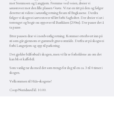
mot Stenmoen og Langtjern. Fremme ved veien, dreier vi
sørøstover mot den lille plassen Grøte. Vi tar en titt på den og følger
deretter sti videre i sørøstlig retning fream til Engkasene. Derdra
følger vi skogsvei sørvestover til litt forbi Sagholtet. Der dreier vi ut i
terrenget og begir oss oppover til Bastliåsen (209m). Der passer det å
ta pause.
Etter pausen drar vi i nordvestlig retning. Kommer etterhvert inn på
sti som går gjennom et gammelt gruveområde. Derfra ut på skogsvei
forbi Langetjern og opp til parkering.
Det gjelder bålforbud i skogen, men vi får se forholdene an om det
kan bli et kaffebål.
Som vanlig tar du med det som trengs for deg til en ca. 3 til 4 timer i
skogen.
Velkommen til Hiås-skogene!
Coop/Næridsrød kl. 10.00.