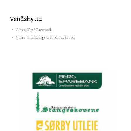
Venåshytta
Gimle IF på Facebook
Gimle IF mandagsturer på Facebook