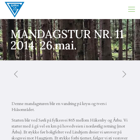
MANDAGSTUR NR. 11
2014. 26.mai.
Denne mandagsturen blir en vandring på kryss og tvers i
Hiåsområdet.
Starten blir ved Sørli på fylkesvei 865 mellom Håkenby og Årbu. Vi
starter med å gå vel en km på hovedveien i nordøstlig retning (mot
Årbu). Et stykke før boligfeltet ved Lindtjern dreier vi sørover på
skogsvei mot Haugtjern. Et stykke forbi tjernet, følger vi sti vestover